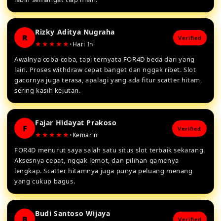
Rizky Aditya Nugraha
R
Verified
★★★★★
•
Hari Ini
Awalnya coba-coba, tapi ternyata FOR4D beda dari yang
lain. Proses withdraw cepat banget dan nggak ribet. Slot
gacornya juga terasa, apalagi yang ada fitur scatter hitam,
sering kasih kejutan.
Fajar Hidayat Prakoso
F
Verified
★★★★★
•
Kemarin
FOR4D menurut saya salah satu situs slot terbaik sekarang.
Aksesnya cepat, nggak lemot, dan pilihan gamenya
lengkap. Scatter hitamnya juga punya peluang menang
yang cukup bagus.
Budi Santoso Wijaya
B
Verified