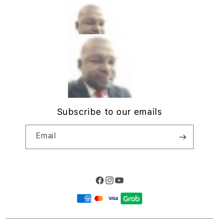
FAQ
Sitemap
Elush Corporate Website
Privacy Policy
Traveller’s Reservation
Sitemap
Site Terms of Use
Subscribe to our emails
Email
Facebook
Instagram
YouTube
Payment
methods