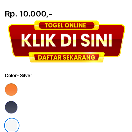
Rp. 10.000,-
Color
- Silver