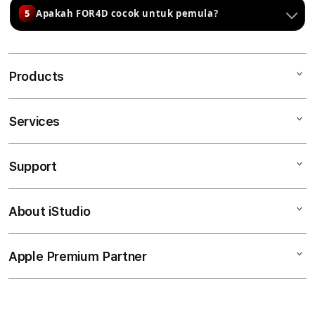
Apakah FOR4D cocok untuk pemula?
5
Products
Services
Mac
iPad
Support
AppleCare+
iPhone
Corporate
Watch
About iStudio
My Account
Demo Sessions
Music
Collection & Delivery
Elush Service Provider
TV & Home
Apple Premium Partner
About Us
Returns & Exchanges
Financing Options
Accessories
Find an iStudio near you
Contact Us
Trade-in
Offers
Why Shop at iStudio