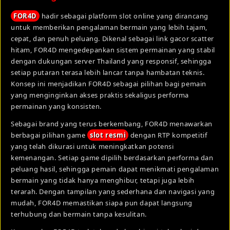
FOR4D
hadir sebagai platform slot online yang dirancang
untuk memberikan pengalaman bermain yang lebih tajam,
cepat, dan penuh peluang. Dikenal sebagai link gacor scatter
hitam, FOR4D mengedepankan sistem permainan yang stabil
dengan dukungan server Thailand yang responsif, sehingga
setiap putaran terasa lebih lancar tanpa hambatan teknis.
Konsep ini menjadikan FOR4D sebagai pilihan bagi pemain
yang menginginkan akses praktis sekaligus performa
permainan yang konsisten.
Sebagai brand yang terus berkembang, FOR4D menawarkan
berbagai pilihan game
slot resmi
dengan RTP kompetitif
yang telah dikurasi untuk meningkatkan potensi
kemenangan. Setiap game dipilih berdasarkan performa dan
peluang hasil, sehingga pemain dapat menikmati pengalaman
bermain yang tidak hanya menghibur, tetapi juga lebih
terarah. Dengan tampilan yang sederhana dan navigasi yang
mudah, FOR4D memastikan siapa pun dapat langsung
terhubung dan bermain tanpa kesulitan.