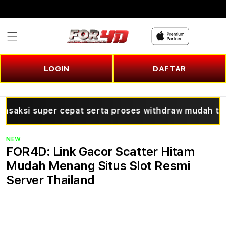
Skip to
content
LOGIN
DAFTAR
i super cepat serta proses withdraw mudah tanpa ri
NEW
FOR4D: Link Gacor Scatter Hitam
Mudah Menang Situs Slot Resmi
Server Thailand